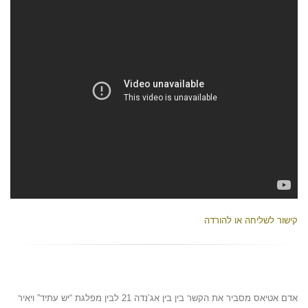
קישור לשליחה או להורדה
אדם אטיאס מסביר את הקשר בין בין אג’נדה 21 לבין מפלגת “יש עתיד” ויאיר