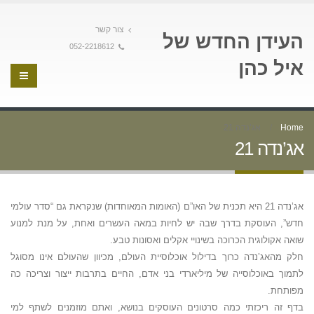
צור קשר
העידן החדש של
052-2218612
איל כהן
Home
אג’נדה 21
אג’נדה 21
אג’נדה 21 היא תכנית של האו”ם (האומות המאוחדות) שנקראת גם “סדר עולמי
חדש”, העוסקת בדרך שבה יש לחיות במאה העשרים ואחת, על מנת למנוע
שואה אקולוגית הכרוכה בשינויי אקלים ואסונות טבע.
חלק מהאג’נדה כרוך בדילול אוכלוסיית העולם, מכיוון שהעולם אינו מסוגל
לתמוך באוכלוסייה של מיליארדי בני אדם, החיים בתרבות ייצור וצריכה כה
מפותחת.
בדף זה ריכזתי כמה סרטונים העוסקים בנושא, ואתם מוזמנים לשתף למי