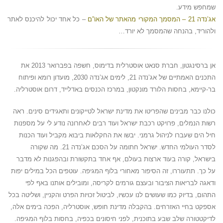
שמחפש מידע.
אג’נדה 21 – המסמך המקורי מהאתר של האו”ם
– כל אחד יכול להיכנס לאתר
ולהוריד, בהנחה שהמסמך לא יורד…
אן ברסינגטון, חברת סנאט אוסטרלית בדימוס, חשפה בפברואר 2013 את
התכנים האמתיים של אג’נדה 21, לימים אג’נדה 2030, מועדון רומא ופיתוח
בר-קיימא, בחסות הלורד מונקטון, במרכז הכנסים באדלייד, דרום אוסטרליה.
כולנו כבר מבינים שהפריטו את מדינת ישראל לטייקונים ותאגידים סינים. ראה
רשות הנמלים, פרויקט רכבת ישראל ועוד רבים לאחרונה נודע לי על מספנות
חיל הים שעברו לניהול גרמני. יבשו את החקלאות ביבוא מקביל ועוד הכנות
לסדר העולמי החדש. ישראל חתומה על הסכם אג’נדה 21. מה שקורה
בישראל, קורה בעוד ארצות בעולם, אף אחד בתקשורת ובהפגנות לא מדבר
על כך. תתעוררו, זה הסיפור מאחורי בלוף המגיפה. עוטפים הכל במילים יפות
ודאגה לבריאות הציבור ובעצם גורמים לקריסה, ומובילים אותנו באף לפי
התהום, בדיוק כמו שעושים לנו עכשיו, לביטול זכויות הפרט והקניין, ושליטה בכל
אספקט בחיי האזרחים. בהקבלה מדינת חופש, אוסטרליה, הפכה בימים אלה,
לדיקטטורה שלב שבע בתוכנית, לפני חיסונים בכפיה, בחסות בלוף המגיפה.