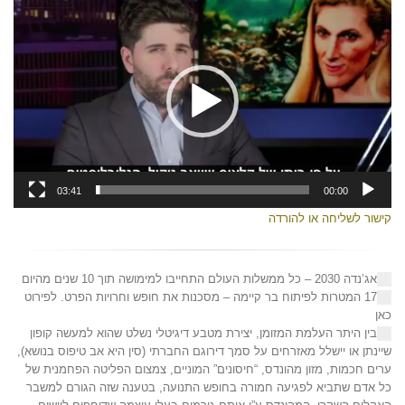
נגן
וידאו
03:41
00:00
קישור לשליחה או להורדה
אג’נדה 2030 – כל ממשלות העולם התחייבו למימושה תוך 10 שנים מהיום
17 המטרות לפיתוח בר קיימה – מסכנות את חופש וחרויות הפרט. לפירוט
כאן
בין היתר העלמת המזומן, יצירת מטבע דיגיטלי נשלט שהוא למעשה קופון
שיינתן או יישלל מאזרחים על סמך דירוגם החברתי (סין היא אב טיפוס בנושא),
ערים חכמות, מזון מהונדס, “חיסונים” המוניים, צמצום הפליטה הפחמנית של
כל אדם שתביא לפגיעה חמורה בחופש התנועה, בטענה שזה הגורם למשבר