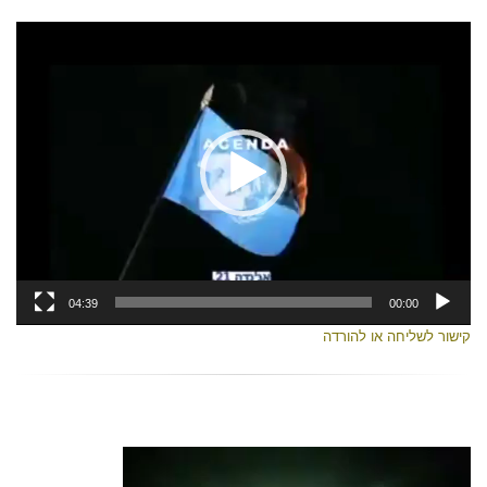
נגן
וידאו
04:39
00:00
קישור לשליחה או להורדה
נגן
וידאו