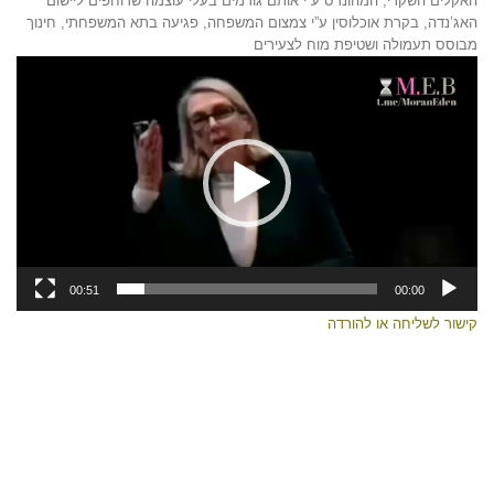
האקלים השקרי, המהונדס ע”י אותם גורמים בעלי עוצמה שדוחפים ליישום
האג’נדה, בקרת אוכלוסין ע”י צמצום המשפחה, פגיעה בתא המשפחתי, חינוך
מבוסס תעמולה ושטיפת מוח לצעירים
נגן
וידאו
00:51
00:00
קישור לשליחה או להורדה